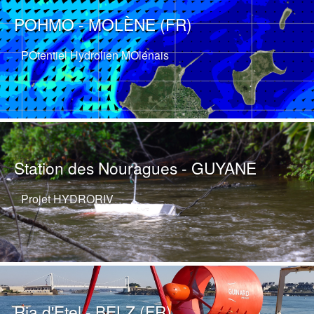
POHMO - MOLÈNE (FR)
POtentiel Hydrolien MOlénais
Station des Nouragues - GUYANE
Projet HYDRORIV
Ria d'Etel - BELZ (FR)