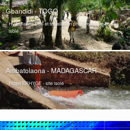
Gbandidi - TOGO
Hydrolienne P66 et installation photovoltaïque en site
isolé
Ambatolaona - MADAGASCAR
Projet ERHYGE - site isolé